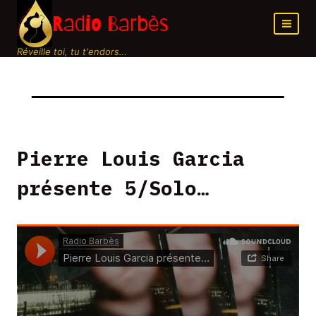
Aller
Radio Barbès
au
contenu
Réveille toi, tu t'endors…
Pierre Louis Garcia
présente 5/Solo…