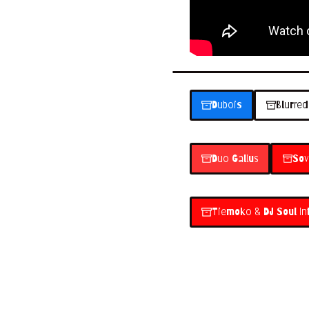
Dubois
Blurred
Duo Gallus
Sov
Tiemoko & DJ Soul Int