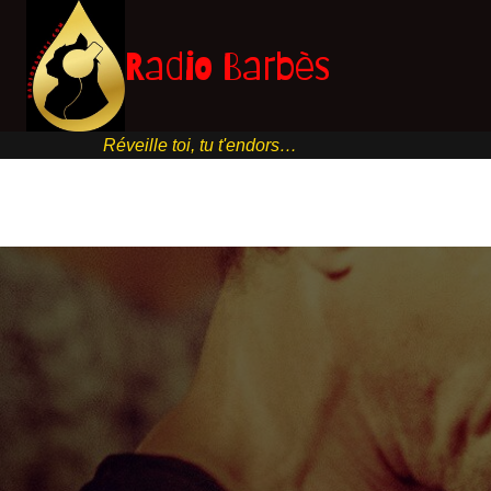
Aller
au
Radio Barbès
contenu
Réveille toi, tu t'endors…