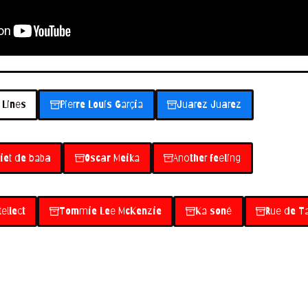
 Lines
Pierre Louis Garçia
Juarez Juarez
iet de baba
Oscar Meika
Another feeling
ellect
Tommie Lee McKenzie
Ka soné
Rue de T