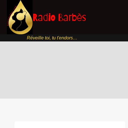
Aller
au
Radio Barbès
contenu
Réveille toi, tu t'endors…