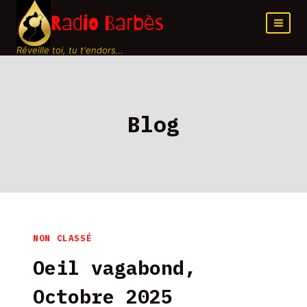
Aller
Radio Barbès
au
contenu
Réveille toi, tu t'endors…
Blog
NON CLASSÉ
Oeil vagabond,
Octobre 2025